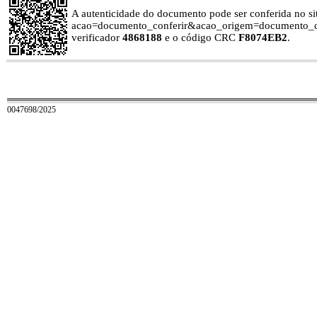
A autenticidade do documento pode ser conferida no site 
acao=documento_conferir&acao_origem=documento_c
verificador
4868188
e o código CRC
F8074EB2
.
0047698/2025