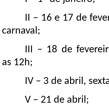
II
–
16 e 17 de fever
carnaval;
III
–
18 de fevereiro
as 12h;
IV
– 3
de abril, sext
V
–
21 de abril;