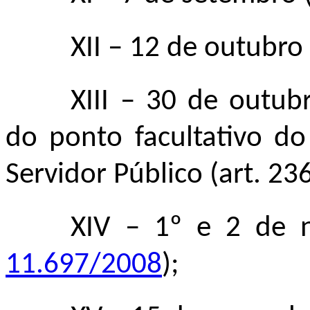
XII
–
12 de outubro
XIII
–
30 de outubro
do ponto facultativo d
Servidor Público (art. 23
XIV
–
1º e 2 de 
11.697/2008
);